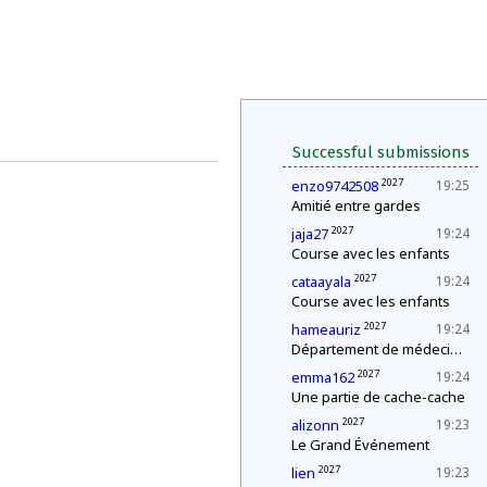
Successful submissions
2027
enzo9742508
19:25
Amitié entre gardes
2027
jaja27
19:24
Course avec les enfants
2027
cataayala
19:24
Course avec les enfants
2027
hameauriz
19:24
Département de médecine : contrôle d'une épidémie
2027
emma162
19:24
Une partie de cache-cache
2027
alizonn
19:23
Le Grand Événement
2027
lien
19:23