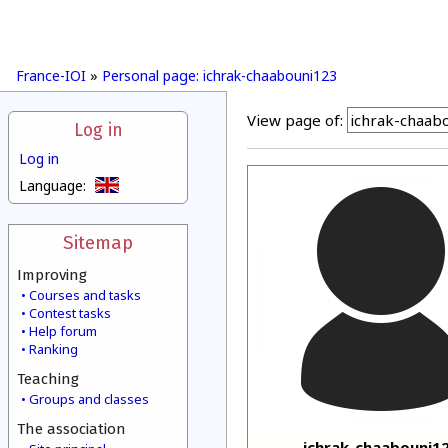
France-IOI
»
Personal page: ichrak-chaabouni123
View page of:
Log in
Log in
Language:
Sitemap
Improving
Courses and tasks
Contest tasks
Help forum
Ranking
Teaching
Groups and classes
The association
ichrak-chaabouni1