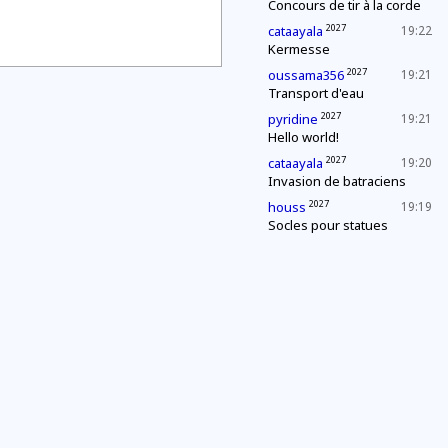
Concours de tir à la corde
2027
cataayala
19:22
Kermesse
2027
oussama356
19:21
Transport d'eau
2027
pyridine
19:21
Hello world!
2027
cataayala
19:20
Invasion de batraciens
2027
houss
19:19
Socles pour statues