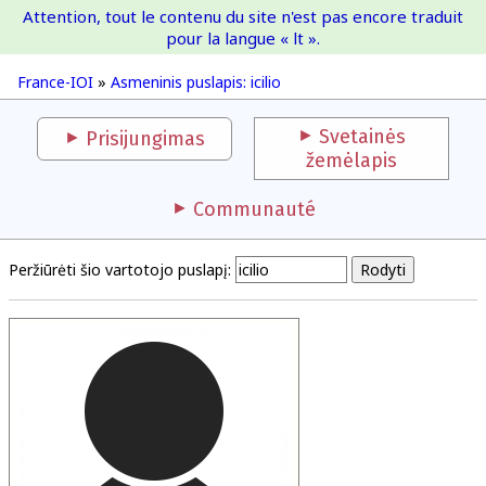
Attention, tout le contenu du site n'est pas encore traduit
France-IOI
pour la langue « lt ».
France-IOI
»
Asmeninis puslapis: icilio
Svetainės
Prisijungimas
žemėlapis
Communauté
Peržiūrėti šio vartotojo puslapį: