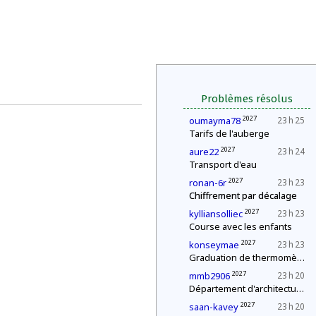
Problèmes résolus
2027
oumayma78
23 h 25
Tarifs de l'auberge
2027
aure22
23 h 24
Transport d'eau
2027
ronan-6r
23 h 23
Chiffrement par décalage
2027
kylliansolliec
23 h 23
Course avec les enfants
2027
konseymae
23 h 23
Graduation de thermomètres
2027
mmb2906
23 h 20
Département d'architecture : construction d'une pyramide
2027
saan-kavey
23 h 20