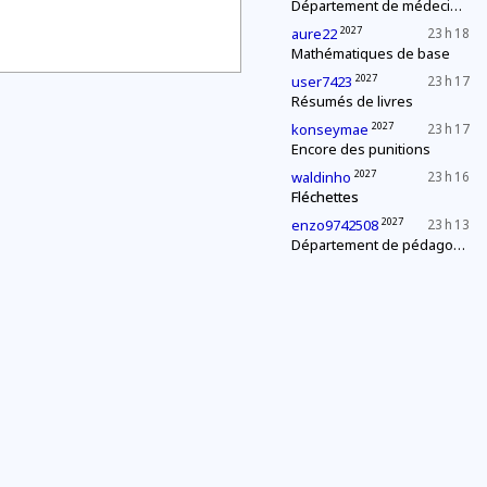
Département de médecine : contrôle d'une épidémie
2027
aure22
23 h 18
Mathématiques de base
2027
user7423
23 h 17
Résumés de livres
2027
konseymae
23 h 17
Encore des punitions
2027
waldinho
23 h 16
Fléchettes
2027
enzo9742508
23 h 13
Département de pédagogie : le « c'est plus, c'est moins »