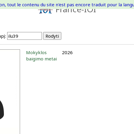
on, tout le contenu du site n'est pas encore traduit pour la langue
France-IOI
pį:
Mokyklos
2026
baigimo metai