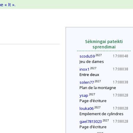
 « lt ».
Sėkmingai pateikti
sprendimai
2027
scodu59
17:08048
Jeu de dames
2027
inox1
17:08038
Entre deux
2027
solen77
17:08038
Plan de la montagne
2027
ysap
17:08028
Page d'écriture
2027
louka06
17:08028
Empilement de cylindres
2027
gael7813023
17:08028
Page d'écriture