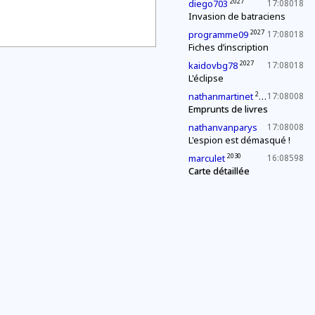
2027
diego703
17:08018
Invasion de batraciens
2027
programme09
17:08018
Fiches d’inscription
2027
kaidovbg78
17:08018
L'éclipse
2027
nathanmartinet
17:08008
Emprunts de livres
nathanvanparys
17:08008
L'espion est démasqué !
2030
marculet
16:08598
Carte détaillée