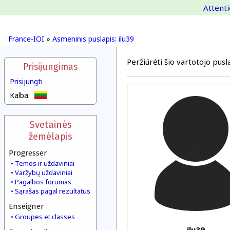
Attenti
France-IOI
»
Asmeninis puslapis: ilu39
Peržiūrėti šio vartotojo pusla
Prisijungimas
Prisijungti
Kalba:
Svetainės
žemėlapis
Progresser
Temos ir uždaviniai
Varžybų uždaviniai
Pagalbos forumas
Sąrašas pagal rezultatus
Enseigner
Groupes et classes
ilu39