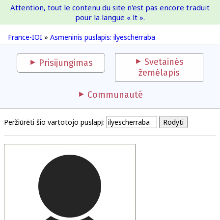
Attention, tout le contenu du site n'est pas encore traduit
France-IOI
pour la langue « lt ».
France-IOI
»
Asmeninis puslapis: ilyescherraba
Svetainės
Prisijungimas
žemėlapis
Communauté
Peržiūrėti šio vartotojo puslapį: