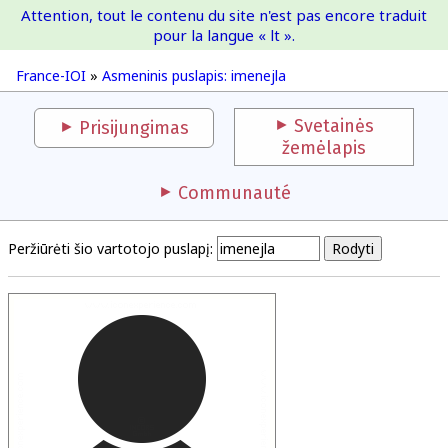
Attention, tout le contenu du site n'est pas encore traduit
France-IOI
pour la langue « lt ».
France-IOI
»
Asmeninis puslapis: imenejla
Svetainės
Prisijungimas
žemėlapis
Communauté
Peržiūrėti šio vartotojo puslapį: