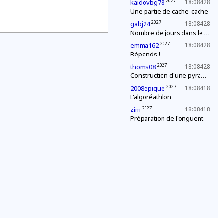
2027
kaidovbg78
18:08428
Une partie de cache-cache
2027
gabj24
18:08428
Nombre de jours dans le mois
2027
emma162
18:08428
Réponds !
2027
thoms08
18:08428
Construction d'une pyramide
2027
2008epique
18:08418
L'algoréathlon
2027
zim
18:08418
Préparation de l'onguent