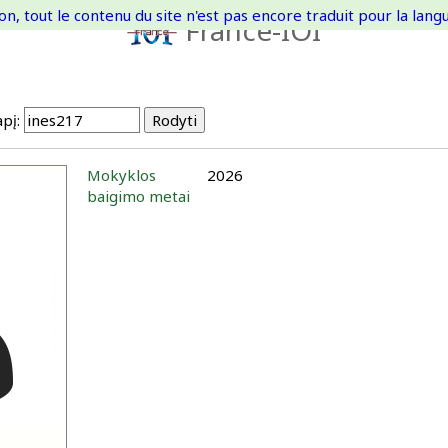
on, tout le contenu du site n'est pas encore traduit pour la langue
France-IOI
pį:
Mokyklos
2026
baigimo metai