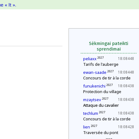
 « lt ».
Sėkmingai pateikti
sprendimai
2027
peliaxx
18:08448
Tarifs de l'auberge
2027
ewan-saade
18:08448
Concours de tir à la corde
2027
funukenichi
18:08438
Protection du village
2027
mzaytsev
18:08438
Attaque du cavalier
2027
techlum
18:08438
Concours de tir à la corde
2027
lien
18:08428
Traversée du pont