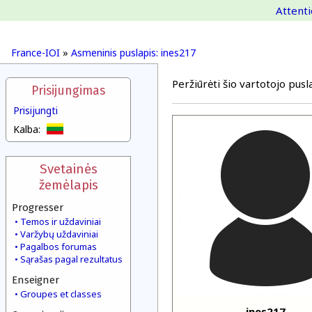
Attenti
France-IOI
»
Asmeninis puslapis: ines217
Peržiūrėti šio vartotojo pusla
Prisijungimas
Prisijungti
Kalba:
Svetainės
žemėlapis
Progresser
Temos ir uždaviniai
Varžybų uždaviniai
Pagalbos forumas
Sąrašas pagal rezultatus
Enseigner
Groupes et classes
ines217