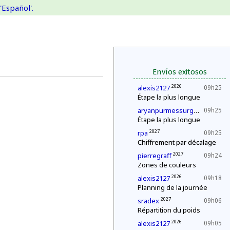
'Español'.
Envíos exitosos
2026
alexis2127
09h25
Étape la plus longue
202
aryanpurmessurgmailcom
09h25
Étape la plus longue
2027
rpa
09h25
Chiffrement par décalage
2027
pierregraff
09h24
Zones de couleurs
2026
alexis2127
09h18
Planning de la journée
2027
sradex
09h06
Répartition du poids
2026
alexis2127
09h05