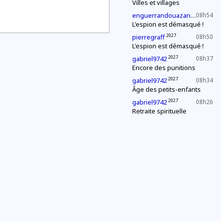
Villes et villages
2027
enguerrandouazana
08h54
L'espion est démasqué !
2027
pierregraff
08h50
L'espion est démasqué !
2027
gabriel9742
08h37
Encore des punitions
2027
gabriel9742
08h34
Âge des petits-enfants
2027
gabriel9742
08h26
Retraite spirituelle