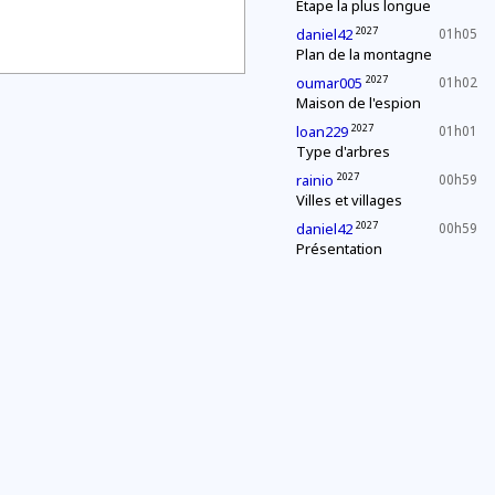
Étape la plus longue
2027
daniel42
01h05
Plan de la montagne
2027
oumar005
01h02
Maison de l'espion
2027
loan229
01h01
Type d'arbres
2027
rainio
00h59
Villes et villages
2027
daniel42
00h59
Présentation