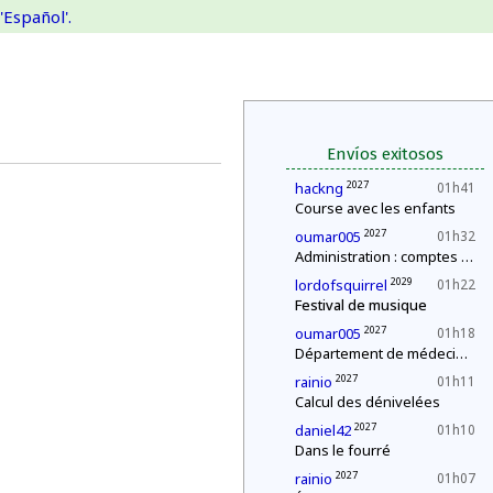
'Español'.
Envíos exitosos
2027
hackng
01h41
Course avec les enfants
2027
oumar005
01h32
Administration : comptes annuels
2029
lordofsquirrel
01h22
Festival de musique
2027
oumar005
01h18
Département de médecine : contrôle d'une épidémie
2027
rainio
01h11
Calcul des dénivelées
2027
daniel42
01h10
Dans le fourré
2027
rainio
01h07