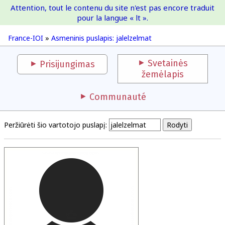
Attention, tout le contenu du site n'est pas encore traduit
France-IOI
pour la langue « lt ».
France-IOI
»
Asmeninis puslapis: jalelzelmat
Svetainės
Prisijungimas
žemėlapis
Communauté
Peržiūrėti šio vartotojo puslapį: