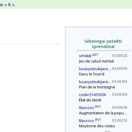
 « lt ».
Sėkmingai pateikti
sprendimai
2027
srhdidi
05:08028
Jeu de calcul mental
2030
lucasyutsukijacono
04:08598
Dans le fourré
2030
lucasyutsukijacono
04:08498
Plan de la montagne
coder31415926
04:08308
État du stock
2027
lilasssss
04:08038
Augmentation de la population
2027
lilasssss
03:08218
Moyenne des notes