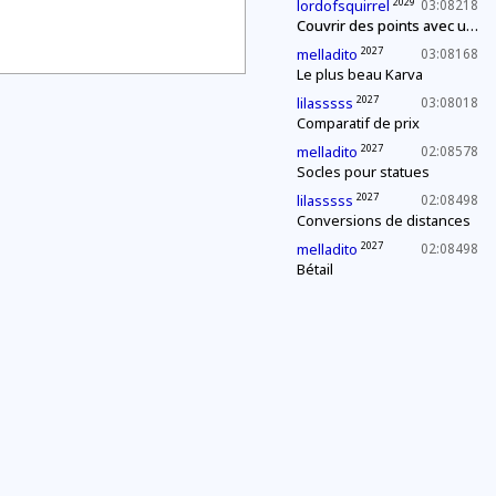
2029
lordofsquirrel
03:08218
Couvrir des points avec un segment de longueur fixe
2027
melladito
03:08168
Le plus beau Karva
2027
lilasssss
03:08018
Comparatif de prix
2027
melladito
02:08578
Socles pour statues
2027
lilasssss
02:08498
Conversions de distances
2027
melladito
02:08498
Bétail