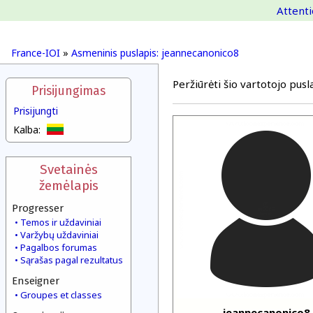
Attenti
France-IOI
»
Asmeninis puslapis: jeannecanonico8
Peržiūrėti šio vartotojo pusla
Prisijungimas
Prisijungti
Kalba:
Svetainės
žemėlapis
Progresser
Temos ir uždaviniai
Varžybų uždaviniai
Pagalbos forumas
Sąrašas pagal rezultatus
Enseigner
Groupes et classes
jeannecanonico8