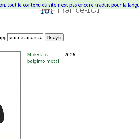
on, tout le contenu du site n'est pas encore traduit pour la langue
France-IOI
pį:
Mokyklos
2026
baigimo metai