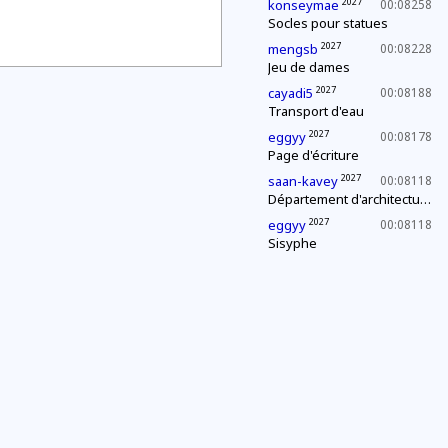
2027
konseymae
00:08258
Socles pour statues
2027
mengsb
00:08228
Jeu de dames
2027
cayadi5
00:08188
Transport d'eau
2027
eggyy
00:08178
Page d'écriture
2027
saan-kavey
00:08118
Département d'architecture : construction d'une pyramide
2027
eggyy
00:08118
Sisyphe