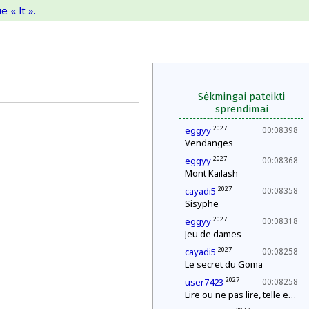
 « lt ».
Sėkmingai pateikti
sprendimai
2027
eggyy
00:08398
Vendanges
2027
eggyy
00:08368
Mont Kailash
2027
cayadi5
00:08358
Sisyphe
2027
eggyy
00:08318
Jeu de dames
2027
cayadi5
00:08258
Le secret du Goma
2027
user7423
00:08258
Lire ou ne pas lire, telle est la question