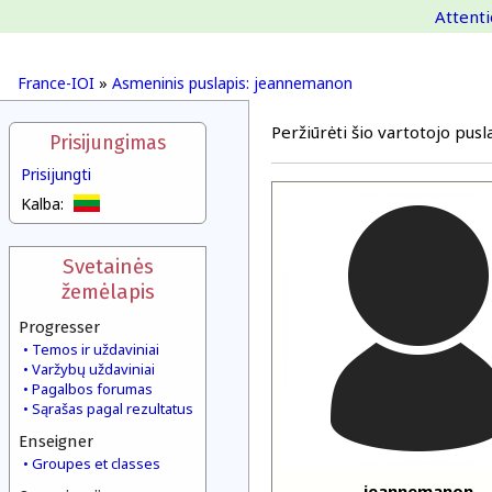
Attenti
France-IOI
»
Asmeninis puslapis: jeannemanon
Peržiūrėti šio vartotojo pusla
Prisijungimas
Prisijungti
Kalba:
Svetainės
žemėlapis
Progresser
Temos ir uždaviniai
Varžybų uždaviniai
Pagalbos forumas
Sąrašas pagal rezultatus
Enseigner
Groupes et classes
jeannemanon