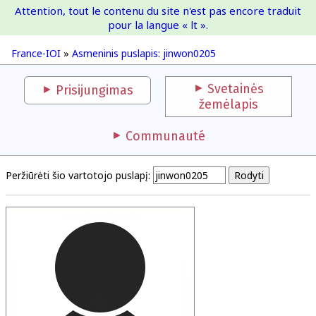
Attention, tout le contenu du site n'est pas encore traduit
France-IOI
pour la langue « lt ».
France-IOI
»
Asmeninis puslapis: jinwon0205
Svetainės
Prisijungimas
žemėlapis
Communauté
Peržiūrėti šio vartotojo puslapį: