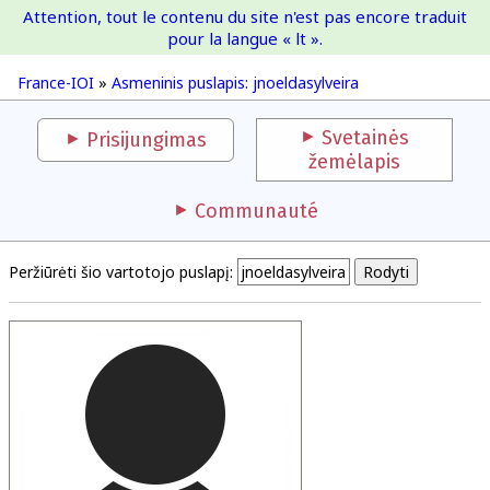
Attention, tout le contenu du site n'est pas encore traduit
France-IOI
pour la langue « lt ».
France-IOI
»
Asmeninis puslapis: jnoeldasylveira
Svetainės
Prisijungimas
žemėlapis
Communauté
Peržiūrėti šio vartotojo puslapį: