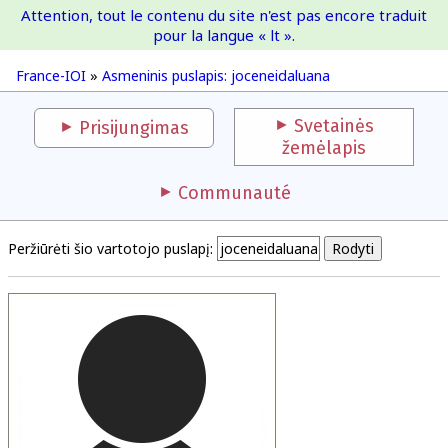
Attention, tout le contenu du site n'est pas encore traduit
France-IOI
pour la langue « lt ».
France-IOI
»
Asmeninis puslapis: joceneidaluana
Svetainės
Prisijungimas
žemėlapis
Communauté
Peržiūrėti šio vartotojo puslapį: