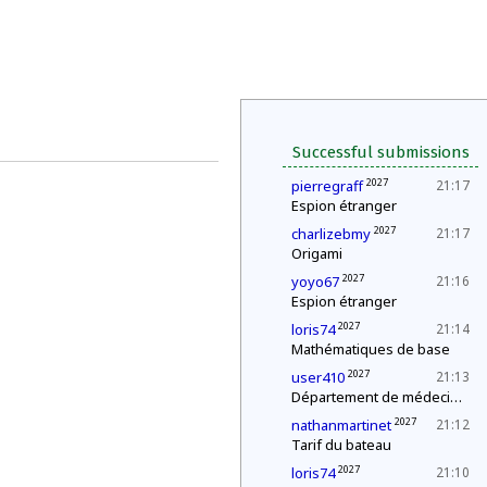
Successful submissions
2027
pierregraff
21:17
Espion étranger
2027
charlizebmy
21:17
Origami
2027
yoyo67
21:16
Espion étranger
2027
loris74
21:14
Mathématiques de base
2027
user410
21:13
Département de médecine : contrôle d'une épidémie
2027
nathanmartinet
21:12
Tarif du bateau
2027
loris74
21:10