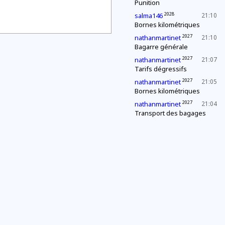
Punition
2028
salma146
21:10
Bornes kilométriques
2027
nathanmartinet
21:10
Bagarre générale
2027
nathanmartinet
21:07
Tarifs dégressifs
2027
nathanmartinet
21:05
Bornes kilométriques
2027
nathanmartinet
21:04
Transport des bagages