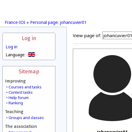
France-IOI
»
Personal page: johancuvier01
View page of:
Log in
Log in
Language:
Sitemap
Improving
Courses and tasks
Contest tasks
Help forum
Ranking
Teaching
Groups and classes
The association
johancuvier01