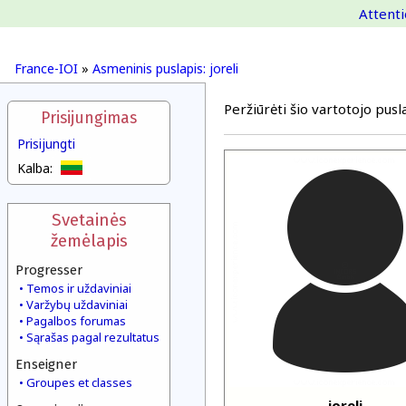
Attenti
France-IOI
»
Asmeninis puslapis: joreli
Peržiūrėti šio vartotojo pusla
Prisijungimas
Prisijungti
Kalba:
Svetainės
žemėlapis
Progresser
Temos ir uždaviniai
Varžybų uždaviniai
Pagalbos forumas
Sąrašas pagal rezultatus
Enseigner
Groupes et classes
joreli