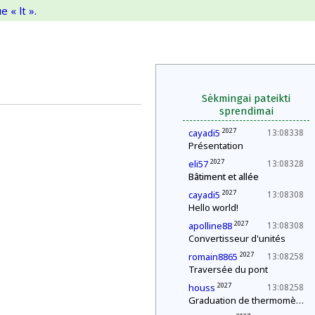
 « lt ».
Sėkmingai pateikti
sprendimai
2027
cayadi5
13:08338
Présentation
2027
eli57
13:08328
Bâtiment et allée
2027
cayadi5
13:08308
Hello world!
2027
apolline88
13:08308
Convertisseur d'unités
2027
romain8865
13:08258
Traversée du pont
2027
houss
13:08258
Graduation de thermomètres