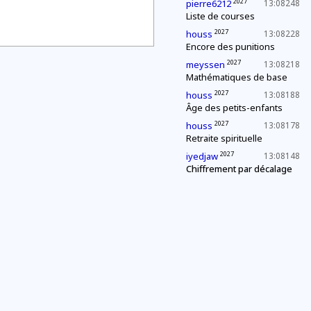
2027
pierre6212
13:08248
Liste de courses
2027
houss
13:08228
Encore des punitions
2027
meyssen
13:08218
Mathématiques de base
2027
houss
13:08188
Âge des petits-enfants
2027
houss
13:08178
Retraite spirituelle
2027
iyedjaw
13:08148
Chiffrement par décalage