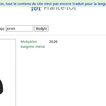
on, tout le contenu du site n'est pas encore traduit pour la langue
France-IOI
pį:
Mokyklos
2026
baigimo metai