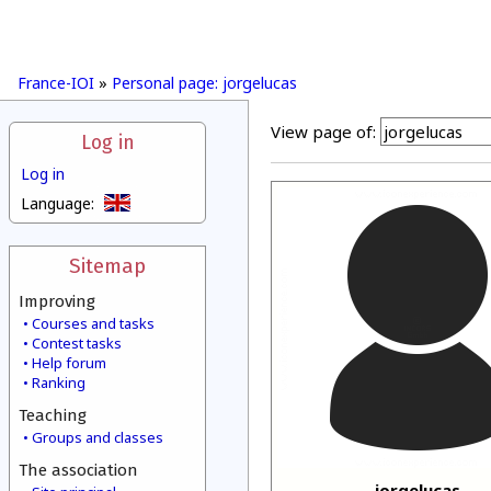
France-IOI
»
Personal page: jorgelucas
View page of:
Log in
Log in
Language:
Sitemap
Improving
Courses and tasks
Contest tasks
Help forum
Ranking
Teaching
Groups and classes
The association
jorgelucas