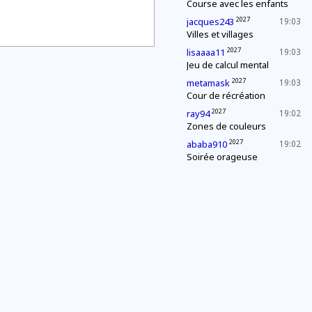
Course avec les enfants
2027
jacques243
19:03
Villes et villages
2027
lisaaaa11
19:03
Jeu de calcul mental
2027
metamask
19:03
Cour de récréation
2027
ray94
19:02
Zones de couleurs
2027
ababa910
19:02
Soirée orageuse