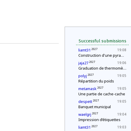
Successful submissions
2027
liamt31
19:08
Construction d'une pyramide
2027
jaja27
19:06
Graduation de thermomètres
2027
polyj
19:05
Répartition du poids
2027
metamask
19:05
Une partie de cache-cache
2027
despett
19:05
Banquet municipal
2027
waelgrj
19:04
Impression d’étiquettes
2027
liamt31
19:03