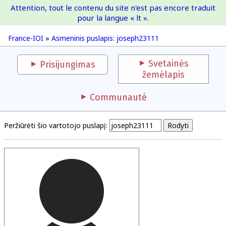
Attention, tout le contenu du site n'est pas encore traduit
France-IOI
pour la langue « lt ».
France-IOI
»
Asmeninis puslapis: joseph23111
Svetainės
Prisijungimas
žemėlapis
Communauté
Peržiūrėti šio vartotojo puslapį: