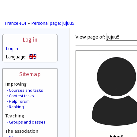
France-IOI
»
Personal page: jujuu5
View page of:
Log in
Log in
Language:
Sitemap
Improving
Courses and tasks
Contest tasks
Help forum
Ranking
Teaching
Groups and classes
The association
jujuu5