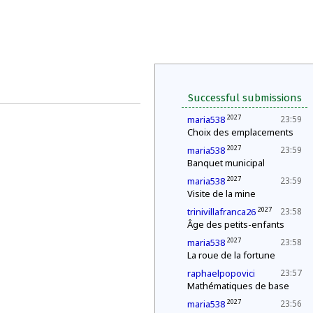
Successful submissions
2027
maria538
23:59
Choix des emplacements
2027
maria538
23:59
Banquet municipal
2027
maria538
23:59
Visite de la mine
2027
trinivillafranca26
23:58
Âge des petits-enfants
2027
maria538
23:58
La roue de la fortune
raphaelpopovici
23:57
Mathématiques de base
2027
maria538
23:56