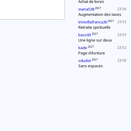
Achat de livres
2027
maria538
23:56
Augmentation des taxes
2027
trinivillafranca26
23:53
Retraite spirituelle
2027
bass93
23:53
Une ligne sur deux
2027
kade
23:52
Page d'écriture
2027
sdudot
23:50
Sans espaces