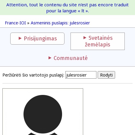
Attention, tout le contenu du site n'est pas encore traduit
France-IOI
pour la langue « lt ».
France-IOI
»
Asmeninis puslapis: julesrosier
Svetainės
Prisijungimas
žemėlapis
Communauté
Peržiūrėti šio vartotojo puslapį: