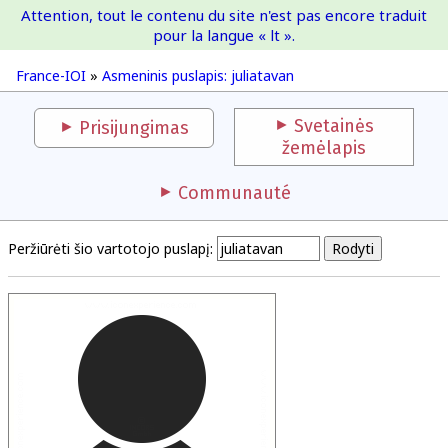
Attention, tout le contenu du site n'est pas encore traduit
France-IOI
pour la langue « lt ».
France-IOI
»
Asmeninis puslapis: juliatavan
Svetainės
Prisijungimas
žemėlapis
Communauté
Peržiūrėti šio vartotojo puslapį: