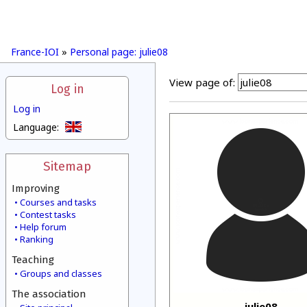
France-IOI
»
Personal page: julie08
View page of:
Log in
Log in
Language:
Sitemap
Improving
Courses and tasks
Contest tasks
Help forum
Ranking
Teaching
Groups and classes
The association
julie08