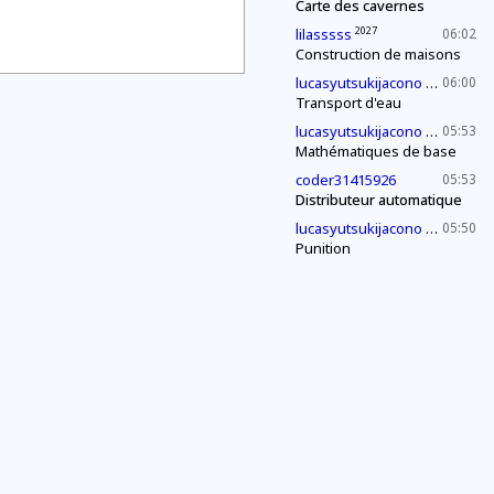
Carte des cavernes
2027
lilasssss
06:02
Construction de maisons
2030
lucasyutsukijacono
06:00
Transport d'eau
2030
lucasyutsukijacono
05:53
Mathématiques de base
coder31415926
05:53
Distributeur automatique
2030
lucasyutsukijacono
05:50
Punition