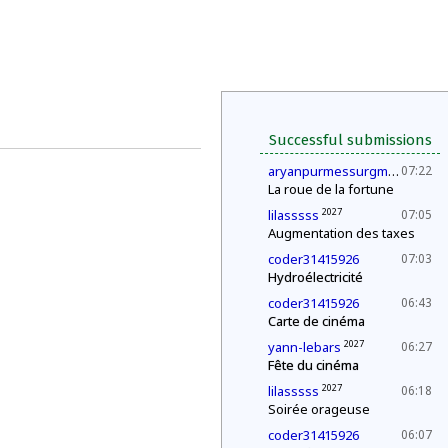
Successful submissions
202
aryanpurmessurgmailcom
07:22
La roue de la fortune
2027
lilasssss
07:05
Augmentation des taxes
coder31415926
07:03
Hydroélectricité
coder31415926
06:43
Carte de cinéma
2027
yann-lebars
06:27
Fête du cinéma
2027
lilasssss
06:18
Soirée orageuse
coder31415926
06:07