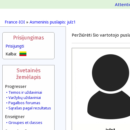
Attenti
France-IOI
»
Asmeninis puslapis: julz1
Peržiūrėti šio vartotojo pusla
Prisijungimas
Prisijungti
Kalba:
Svetainės
žemėlapis
Progresser
Temos ir uždaviniai
Varžybų uždaviniai
Pagalbos forumas
Sąrašas pagal rezultatus
Enseigner
Groupes et classes
julz1