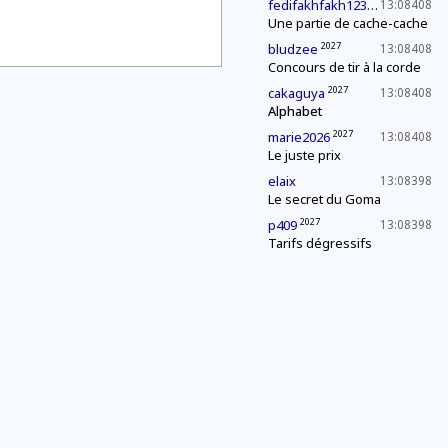
2027
fedifakhfakh123
13:08408
Une partie de cache-cache
2027
bludzee
13:08408
Concours de tir à la corde
2027
cakaguya
13:08408
Alphabet
2027
marie2026
13:08408
Le juste prix
elaix
13:08398
Le secret du Goma
2027
p409
13:08398
Tarifs dégressifs