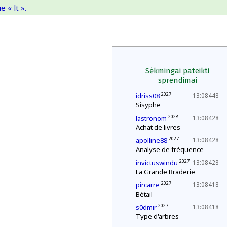
 « lt ».
Sėkmingai pateikti
sprendimai
2027
idriss08
13:08448
Sisyphe
2028
lastronom
13:08428
Achat de livres
2027
apolline88
13:08428
Analyse de fréquence
2027
invictuswindu
13:08428
La Grande Braderie
2027
pircarre
13:08418
Bétail
2027
s0dmir
13:08418
Type d'arbres