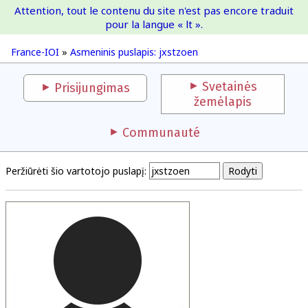
Attention, tout le contenu du site n'est pas encore traduit
France-IOI
pour la langue « lt ».
France-IOI
»
Asmeninis puslapis: jxstzoen
Svetainės
Prisijungimas
žemėlapis
Communauté
Peržiūrėti šio vartotojo puslapį: