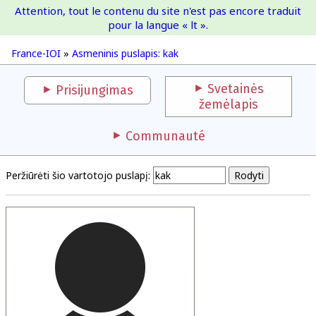
Attention, tout le contenu du site n'est pas encore traduit
France-IOI
pour la langue « lt ».
France-IOI
»
Asmeninis puslapis: kak
Svetainės
Prisijungimas
žemėlapis
Communauté
Peržiūrėti šio vartotojo puslapį: