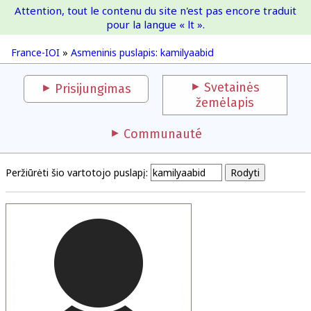
Attention, tout le contenu du site n'est pas encore traduit
France-IOI
pour la langue « lt ».
France-IOI
»
Asmeninis puslapis: kamilyaabid
Svetainės
Prisijungimas
žemėlapis
Communauté
Peržiūrėti šio vartotojo puslapį: