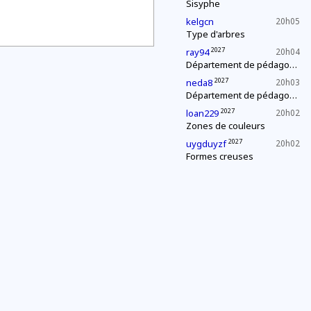
Sisyphe
kelgcn
20h05
Type d'arbres
2027
ray94
20h04
Département de pédagogie : le « c'est plus, c'est moins »
2027
neda8
20h03
Département de pédagogie : le « c'est plus, c'est moins »
2027
loan229
20h02
Zones de couleurs
2027
uygduyzf
20h02
Formes creuses