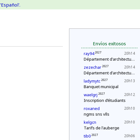
'Español'.
Envíos exitosos
2027
ray94
20h14
Département d'architecture : construction d'une pyramide
2027
zezechar
20h14
Département d'architecture : construction d'une pyramide
2027
ladymytc
20h13
Banquet municipal
2027
waelgrj
20h12
Inscription d’étudiants
roxaned
20h10
ngms sns vlls
kelgcn
20h10
Tarifs de l'auberge
2027
tib0
20h06