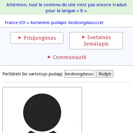
Attention, tout le contenu du site n'est pas encore traduit
France-IOI
pour la langue « lt ».
France-IOI
»
Asmeninis puslapis: keobongdasoccer
Svetainės
Prisijungimas
žemėlapis
Communauté
Peržiūrėti šio vartotojo puslapį: