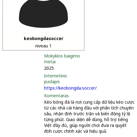
keobongdasoccer
niveau 1
Mokyklos baigimo
metai
2025
Internetinis
puslapis
https://keobongda.soccer/
Komentaras
Kèo bóng đá là nơi cung cấp dữ liệu kèo cược
từ các nhà cái hàng đầu với phân tích chuyên
sâu, nhận định trước trận và biến động tỷ lệ
từng phút. Giao diện dễ dùng, hỗ trợ tiếng
Việt đầy đủ, giúp người chơi đưa ra quyết
định cược chính xác và hiệu quả.