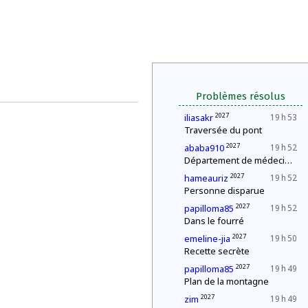
Problèmes résolus
2027
iliasakr
19 h 53
Traversée du pont
2027
ababa910
19 h 52
Département de médecine : contrôle d'une épidémie
2027
hameauriz
19 h 52
Personne disparue
2027
papilloma85
19 h 52
Dans le fourré
2027
emeline-jia
19 h 50
Recette secrète
2027
papilloma85
19 h 49
Plan de la montagne
2027
zim
19 h 49