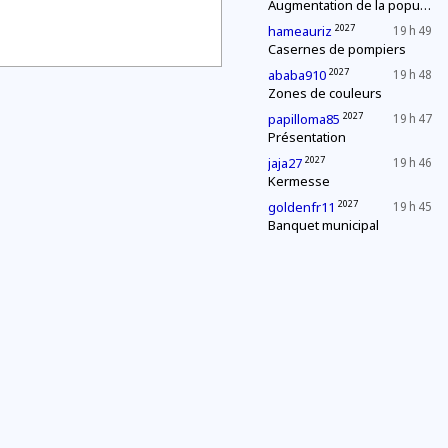
Augmentation de la population
2027
hameauriz
19 h 49
Casernes de pompiers
2027
ababa910
19 h 48
Zones de couleurs
2027
papilloma85
19 h 47
Présentation
2027
jaja27
19 h 46
Kermesse
2027
goldenfr11
19 h 45
Banquet municipal