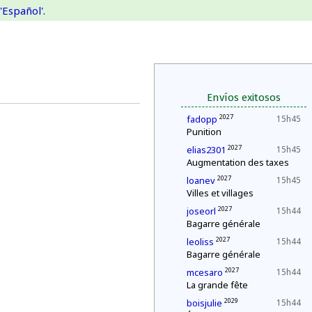
'Español'.
Envíos exitosos
2027
fadopp
15h45
Punition
2027
elias2301
15h45
Augmentation des taxes
2027
loanev
15h45
Villes et villages
2027
joseorl
15h44
Bagarre générale
2027
leoliss
15h44
Bagarre générale
2027
mcesaro
15h44
La grande fête
2029
boisjulie
15h44