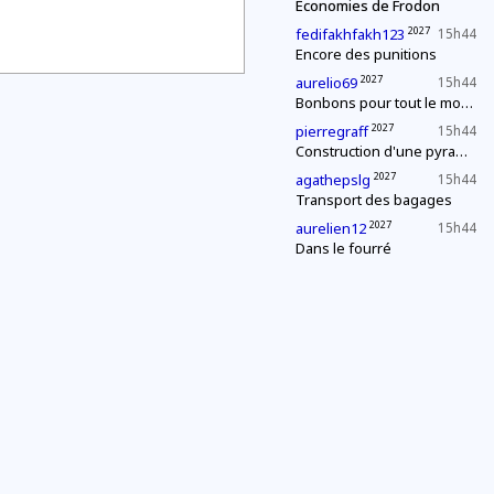
Économies de Frodon
2027
fedifakhfakh123
15h44
Encore des punitions
2027
aurelio69
15h44
Bonbons pour tout le monde !
2027
pierregraff
15h44
Construction d'une pyramide
2027
agathepslg
15h44
Transport des bagages
2027
aurelien12
15h44
Dans le fourré