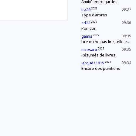
Amitié entre gardes
2026
trz26
09:37
Type d'arbres
2027
ad22
09:36
Punition
2027
gamis
09:35
Lire ou ne pas lire, telle est la question
2027
mcesaro
09:35
Résumés de livres
2027
jacques1815
09:34
Encore des punitions