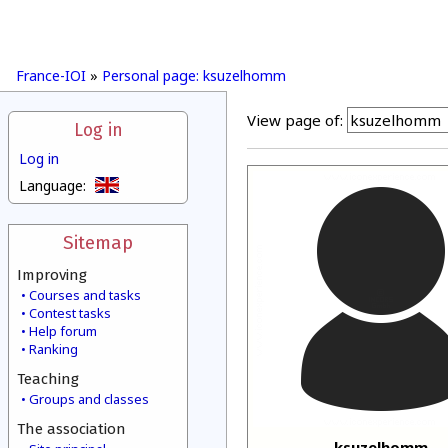
France-IOI
»
Personal page: ksuzelhomm
View page of:
Log in
Log in
Language:
Sitemap
Improving
Courses and tasks
Contest tasks
Help forum
Ranking
Teaching
Groups and classes
The association
ksuzelhomm