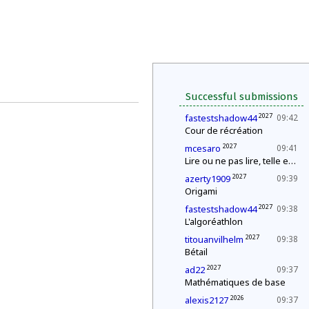
Successful submissions
2027
fastestshadow44
09:42
Cour de récréation
2027
mcesaro
09:41
Lire ou ne pas lire, telle est la question
2027
azerty1909
09:39
Origami
2027
fastestshadow44
09:38
L'algoréathlon
2027
titouanvilhelm
09:38
Bétail
2027
ad22
09:37
Mathématiques de base
2026
alexis2127
09:37