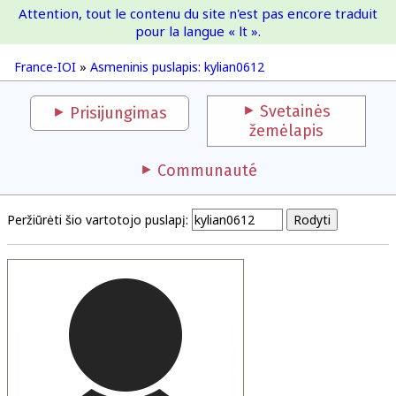
Attention, tout le contenu du site n'est pas encore traduit
France-IOI
pour la langue « lt ».
France-IOI
»
Asmeninis puslapis: kylian0612
Svetainės
Prisijungimas
žemėlapis
Communauté
Peržiūrėti šio vartotojo puslapį: