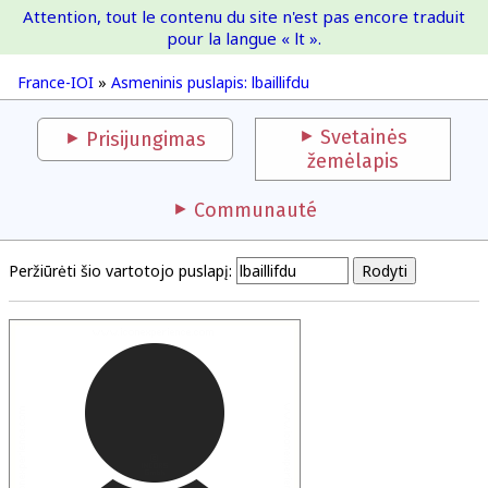
Attention, tout le contenu du site n'est pas encore traduit
France-IOI
pour la langue « lt ».
France-IOI
»
Asmeninis puslapis: lbaillifdu
Svetainės
Prisijungimas
žemėlapis
Communauté
Peržiūrėti šio vartotojo puslapį: