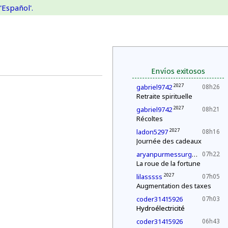
'Español'.
Envíos exitosos
2027
gabriel9742
08h26
Retraite spirituelle
2027
gabriel9742
08h21
Récoltes
2027
ladon5297
08h16
Journée des cadeaux
202
aryanpurmessurgmailcom
07h22
La roue de la fortune
2027
lilasssss
07h05
Augmentation des taxes
coder31415926
07h03
Hydroélectricité
coder31415926
06h43