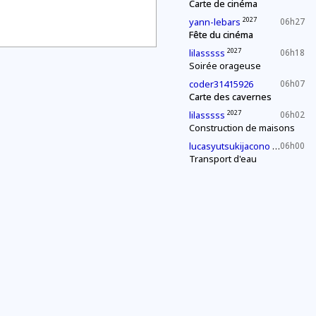
Carte de cinéma
2027
yann-lebars
06h27
Fête du cinéma
2027
lilasssss
06h18
Soirée orageuse
coder31415926
06h07
Carte des cavernes
2027
lilasssss
06h02
Construction de maisons
2030
lucasyutsukijacono
06h00
Transport d'eau