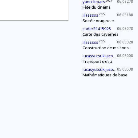
2027
yann-lebars
06:08278
Fête du cinéma
2027
lilasssss
06:08188
Soirée orageuse
coder31415926
06:08078
Carte des cavernes
2027
lilasssss
06:08028
Construction de maisons
2030
lucasyutsukijacono
06:08008
Transport d'eau
2030
lucasyutsukijacono
05:08538
Mathématiques de base