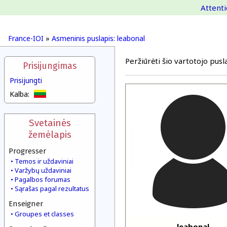
Attenti
France-IOI
»
Asmeninis puslapis: leabonal
Peržiūrėti šio vartotojo pusla
Prisijungimas
Prisijungti
Kalba:
Svetainės
žemėlapis
Progresser
Temos ir uždaviniai
Varžybų uždaviniai
Pagalbos forumas
Sąrašas pagal rezultatus
Enseigner
Groupes et classes
leabonal