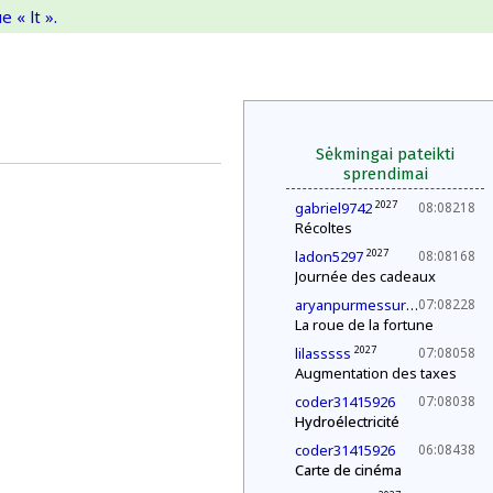
 « lt ».
Sėkmingai pateikti
sprendimai
2027
gabriel9742
08:08218
Récoltes
2027
ladon5297
08:08168
Journée des cadeaux
202
aryanpurmessurgmailcom
07:08228
La roue de la fortune
2027
lilasssss
07:08058
Augmentation des taxes
coder31415926
07:08038
Hydroélectricité
coder31415926
06:08438
Carte de cinéma