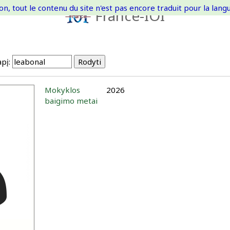
on, tout le contenu du site n'est pas encore traduit pour la langue
France-IOI
pį:
Mokyklos
2026
baigimo metai