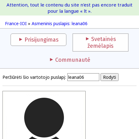
Attention, tout le contenu du site n'est pas encore traduit
France-IOI
pour la langue « lt ».
France-IOI
»
Asmeninis puslapis: leana06
Svetainės
Prisijungimas
žemėlapis
Communauté
Peržiūrėti šio vartotojo puslapį: