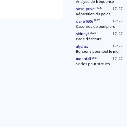
Analyse de fréquence
2027
soso-pro21
17h27
Répartition du poids
2027
claire1606
17h27
Casernes de pompiers
2027
sidney5
17h27
Page d'écriture
alychat
17h27
Bonbons pour tout le monde !
2027
moonfall
17h27
Socles pour statues