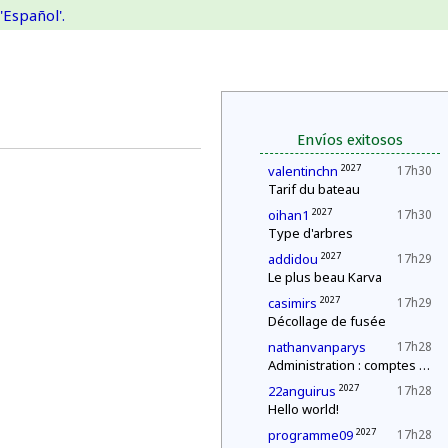
'Español'.
Envíos exitosos
2027
valentinchn
17h30
Tarif du bateau
2027
oihan1
17h30
Type d'arbres
2027
addidou
17h29
Le plus beau Karva
2027
casimirs
17h29
Décollage de fusée
nathanvanparys
17h28
Administration : comptes annuels
2027
22anguirus
17h28
Hello world!
2027
programme09
17h28