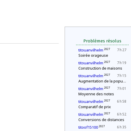
Problèmes résolus
2027
titouanvilhelm
7 h 27
Soirée orageuse
2027
titouanvilhelm
7 h 19
Construction de maisons
2027
titouanvilhelm
7 h 15
Augmentation de la population
2027
titouanvilhelm
7 h 01
Moyenne des notes
2027
titouanvilhelm
6 h 58
Comparatif de prix
2027
titouanvilhelm
6 h 52
Conversions de distances
2027
titoof15100
6 h 35