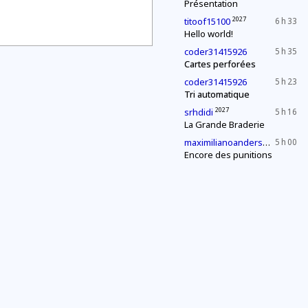
Présentation
2027
titoof15100
6 h 33
Hello world!
coder31415926
5 h 35
Cartes perforées
coder31415926
5 h 23
Tri automatique
2027
srhdidi
5 h 16
La Grande Braderie
2027
maximilianoandersen3
5 h 00
Encore des punitions