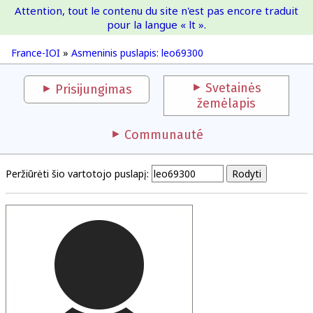
Attention, tout le contenu du site n'est pas encore traduit
France-IOI
pour la langue « lt ».
France-IOI
»
Asmeninis puslapis: leo69300
Svetainės
Prisijungimas
žemėlapis
Communauté
Peržiūrėti šio vartotojo puslapį: