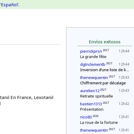
'Español'.
Envíos exitosos
2027
pierrickprsn
12h44
La grande fête
2027
dgtnclementb
12h44
Inversion d’une liste de livres
2027
thenewquentin
12h43
Chiffrement par décalage
2027
aurelien12
12h43
Retraite spirituelle
anil En France, Lexotanil
l
2027
bastien1313
12h42
Présentation
2026
nico83
12h41
La roue de la fortune
2027
thenewquentin
12h41