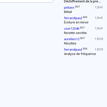
Déchiffrement de la première page
2027
peliaxx
12h41
Bétail
2026
ferrandipaul
12h41
Écriture en miroir
2027
user12346
12h41
Recette secrète
2027
aurelien12
12h39
Récoltes
2026
ferrandipaul
12h39
Analyse de fréquence