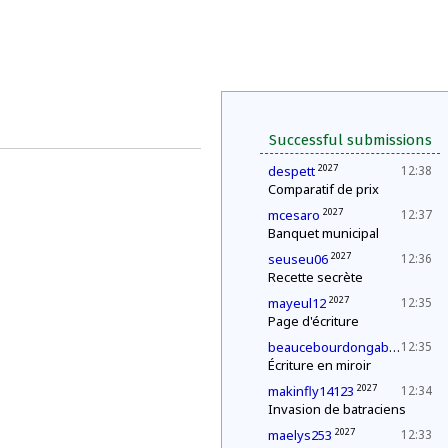
Successful submissions
2027
despett
12:38
Comparatif de prix
2027
mcesaro
12:37
Banquet municipal
2027
seuseu06
12:36
Recette secrète
2027
mayeul12
12:35
Page d'écriture
2027
beaucebourdongabriel
12:35
Écriture en miroir
2027
makinfly14123
12:34
Invasion de batraciens
2027
maelys253
12:33