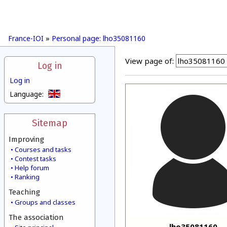
France-IOI
»
Personal page: lho35081160
View page of:
Log in
Log in
Language:
Sitemap
Improving
Courses and tasks
Contest tasks
Help forum
Ranking
Teaching
Groups and classes
The association
lho35081160