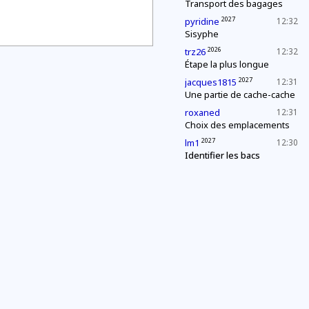
Transport des bagages
2027
pyridine
12:32
Sisyphe
2026
trz26
12:32
Étape la plus longue
2027
jacques1815
12:31
Une partie de cache-cache
roxaned
12:31
Choix des emplacements
2027
lm1
12:30
Identifier les bacs