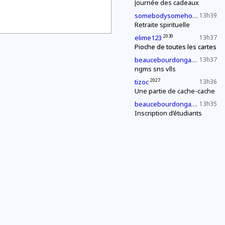
Journée des cadeaux
2027
somebodysomehow1
13h39
Retraite spirituelle
2030
elime123
13h37
Pioche de toutes les cartes
2027
beaucebourdongabriel
13h37
ngms sns vlls
2027
tizoc
13h36
Une partie de cache-cache
2027
beaucebourdongabriel
13h35
Inscription d’étudiants