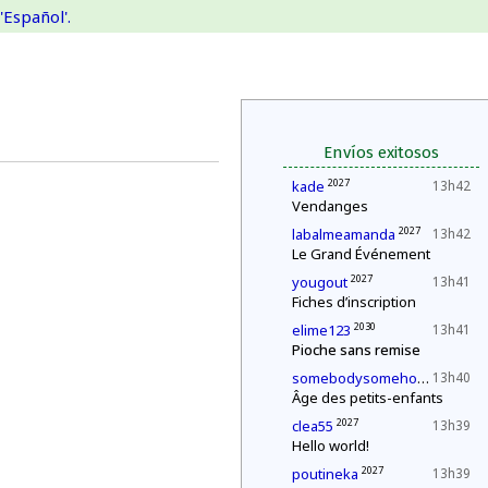
'Español'.
Envíos exitosos
2027
kade
13h42
Vendanges
2027
labalmeamanda
13h42
Le Grand Événement
2027
yougout
13h41
Fiches d’inscription
2030
elime123
13h41
Pioche sans remise
2027
somebodysomehow1
13h40
Âge des petits-enfants
2027
clea55
13h39
Hello world!
2027
poutineka
13h39