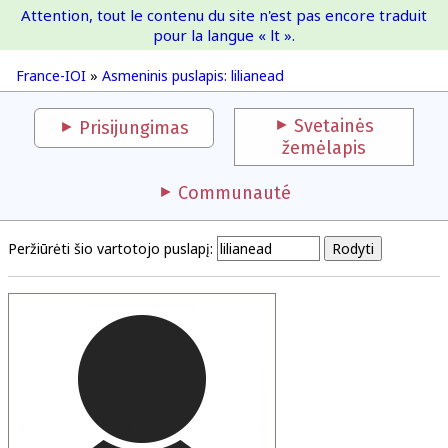
Attention, tout le contenu du site n'est pas encore traduit
France-IOI
pour la langue « lt ».
France-IOI
»
Asmeninis puslapis: lilianead
Svetainės
Prisijungimas
žemėlapis
Communauté
Peržiūrėti šio vartotojo puslapį: