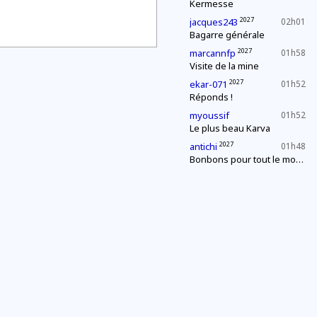
Kermesse
2027
jacques243
02h01
Bagarre générale
2027
marcannfp
01h58
Visite de la mine
2027
ekar-071
01h52
Réponds !
myoussif
01h52
Le plus beau Karva
2027
antichi
01h48
Bonbons pour tout le monde !