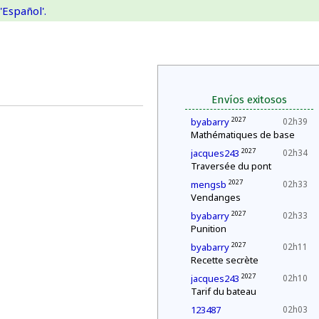
'Español'.
Envíos exitosos
2027
byabarry
02h39
Mathématiques de base
2027
jacques243
02h34
Traversée du pont
2027
mengsb
02h33
Vendanges
2027
byabarry
02h33
Punition
2027
byabarry
02h11
Recette secrète
2027
jacques243
02h10
Tarif du bateau
123487
02h03