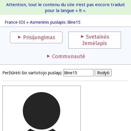
Attention, tout le contenu du site n'est pas encore traduit
France-IOI
pour la langue « lt ».
France-IOI
»
Asmeninis puslapis: liline15
Svetainės
Prisijungimas
žemėlapis
Communauté
Peržiūrėti šio vartotojo puslapį: