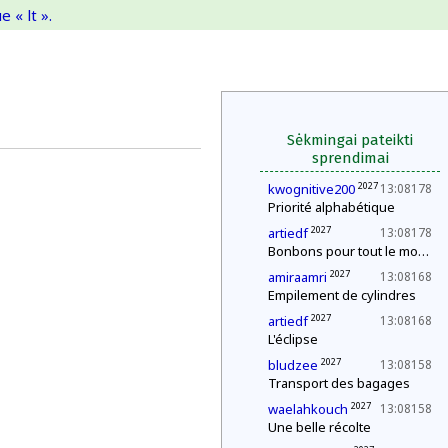
 « lt ».
Sėkmingai pateikti
sprendimai
2027
kwognitive200
13:08178
Priorité alphabétique
2027
artiedf
13:08178
Bonbons pour tout le monde !
2027
amiraamri
13:08168
Empilement de cylindres
2027
artiedf
13:08168
L'éclipse
2027
bludzee
13:08158
Transport des bagages
2027
waelahkouch
13:08158
Une belle récolte