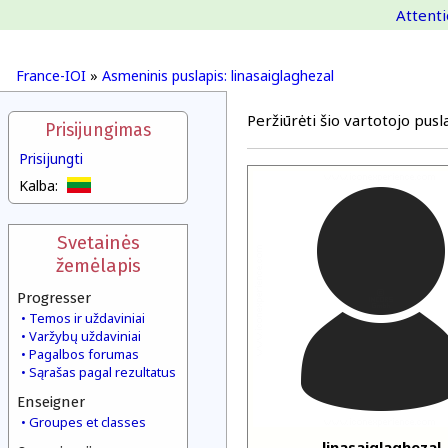
Attenti
France-IOI
»
Asmeninis puslapis: linasaiglaghezal
Peržiūrėti šio vartotojo pusla
Prisijungimas
Prisijungti
Kalba:
Svetainės
žemėlapis
Progresser
Temos ir uždaviniai
Varžybų uždaviniai
Pagalbos forumas
Sąrašas pagal rezultatus
Enseigner
Groupes et classes
linasaiglaghezal