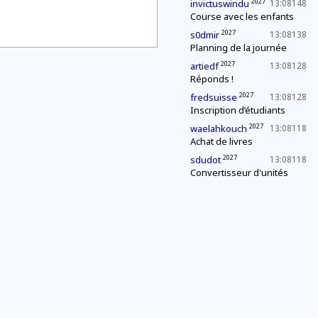
2027
invictuswindu
13:08148
Course avec les enfants
2027
s0dmir
13:08138
Planning de la journée
2027
artiedf
13:08128
Réponds !
2027
fredsuisse
13:08128
Inscription d’étudiants
2027
waelahkouch
13:08118
Achat de livres
2027
sdudot
13:08118
Convertisseur d'unités