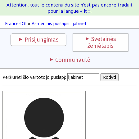
Attention, tout le contenu du site n'est pas encore traduit
France-IOI
pour la langue « lt ».
France-IOI
»
Asmeninis puslapis: ljabinet
Svetainės
Prisijungimas
žemėlapis
Communauté
Peržiūrėti šio vartotojo puslapį: