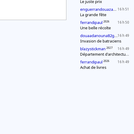
Le juste prix
2027
enguerrandouazana
16 h 51
La grande fête
2026
ferrandipaul
16 h 50
Une belle récolte
20
douaadanouna82gmailcom
16 h 49
Invasion de batraciens
2027
blazystickman
16 h 49
Département d'architecture : construction d'une pyramide
2026
ferrandipaul
16 h 49
Achat de livres