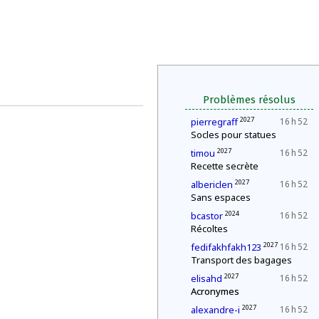
Problèmes résolus
2027
pierregraff
16 h 52
Socles pour statues
2027
timou
16 h 52
Recette secrète
2027
albericlen
16 h 52
Sans espaces
2024
bcastor
16 h 52
Récoltes
2027
fedifakhfakh123
16 h 52
Transport des bagages
2027
elisahd
16 h 52
Acronymes
2027
alexandre-i
16 h 52