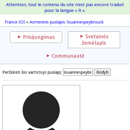
Attention, tout le contenu du site n'est pas encore traduit
France-IOI
pour la langue « lt ».
France-IOI
»
Asmeninis puslapis: louannespeybrouck
Svetainės
Prisijungimas
žemėlapis
Communauté
Peržiūrėti šio vartotojo puslapį: